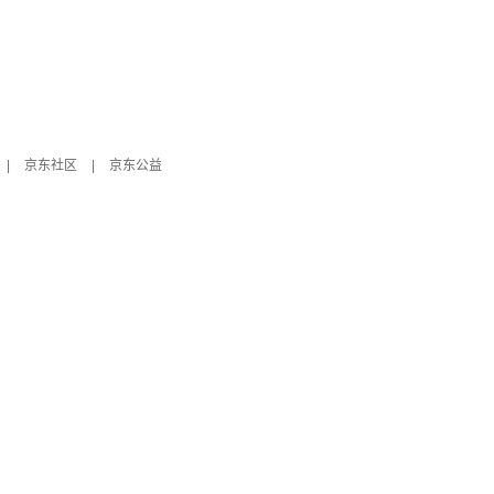
|
京东社区
|
京东公益