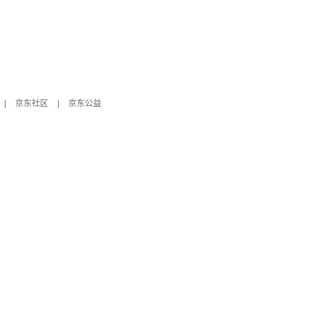
|
京东社区
|
京东公益