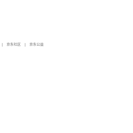
|
京东社区
|
京东公益