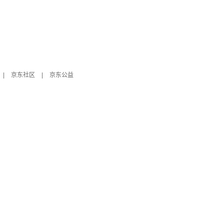
|
京东社区
|
京东公益