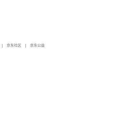
|
京东社区
|
京东公益