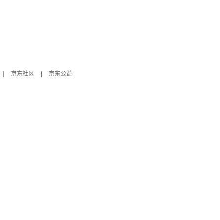
|
京东社区
|
京东公益