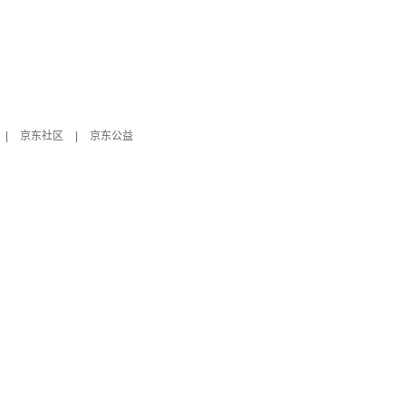
|
京东社区
|
京东公益