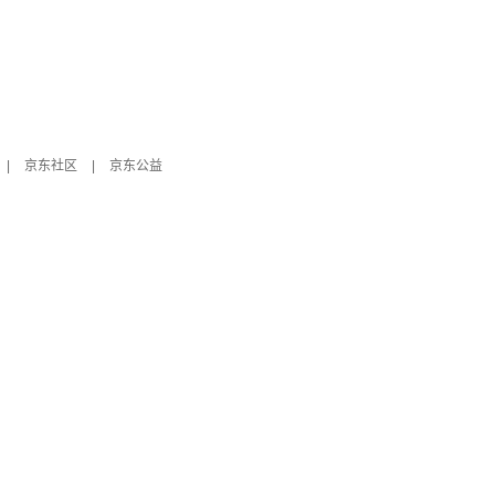
|
京东社区
|
京东公益