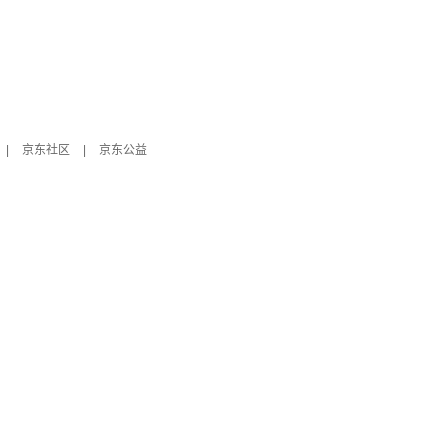
|
京东社区
|
京东公益