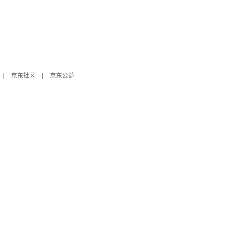
|
京东社区
|
京东公益