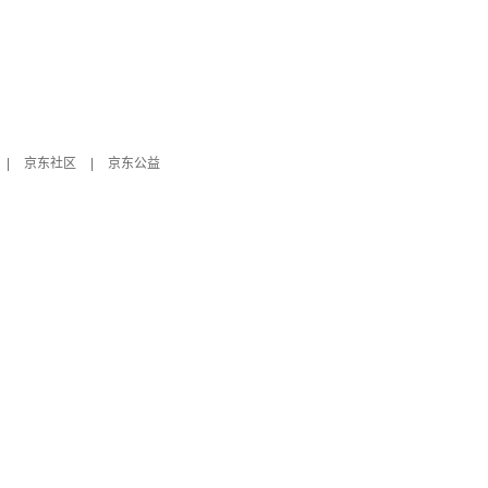
|
京东社区
|
京东公益