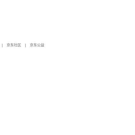
|
京东社区
|
京东公益