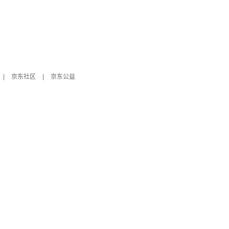
|
京东社区
|
京东公益