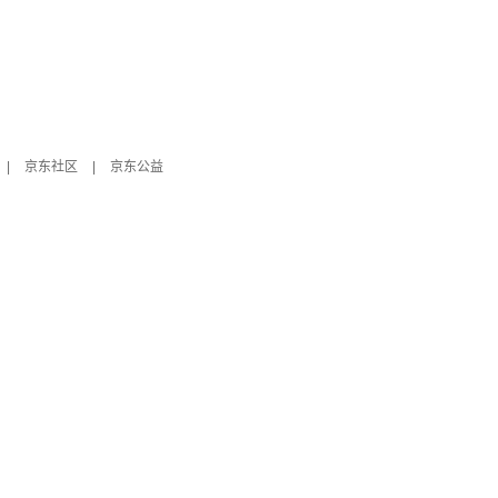
|
京东社区
|
京东公益