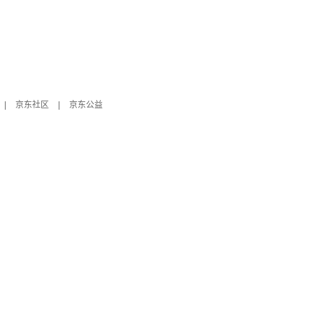
|
京东社区
|
京东公益