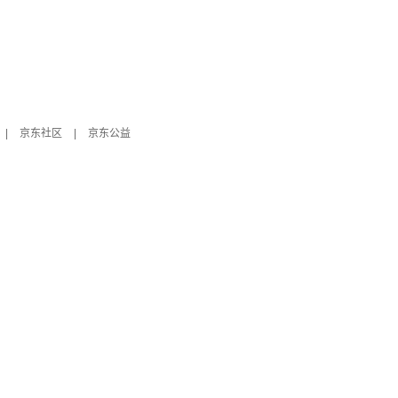
|
京东社区
|
京东公益