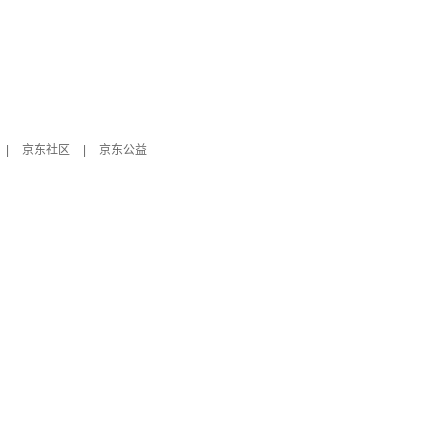
|
京东社区
|
京东公益