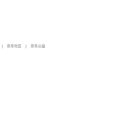
|
京东社区
|
京东公益