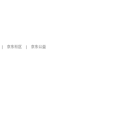
|
京东社区
|
京东公益