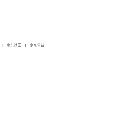
|
京东社区
|
京东公益