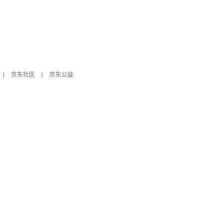
|
京东社区
|
京东公益