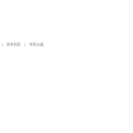
|
京东社区
|
京东公益