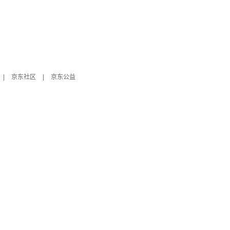
|
京东社区
|
京东公益