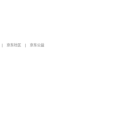
|
京东社区
|
京东公益