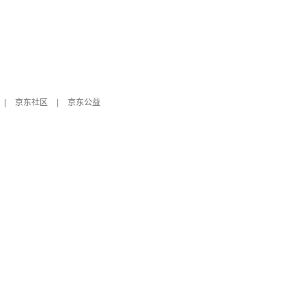
|
京东社区
|
京东公益