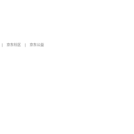
|
京东社区
|
京东公益