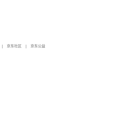
|
京东社区
|
京东公益