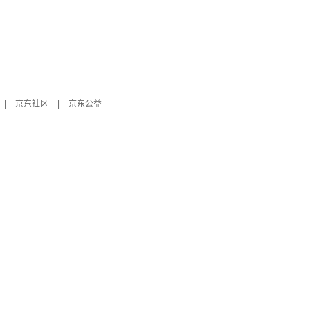
|
京东社区
|
京东公益