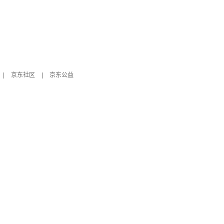
|
京东社区
|
京东公益