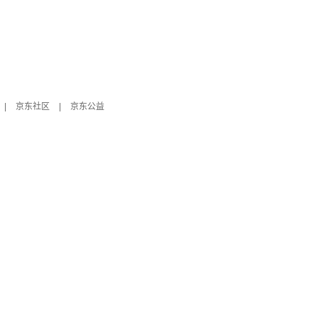
|
京东社区
|
京东公益