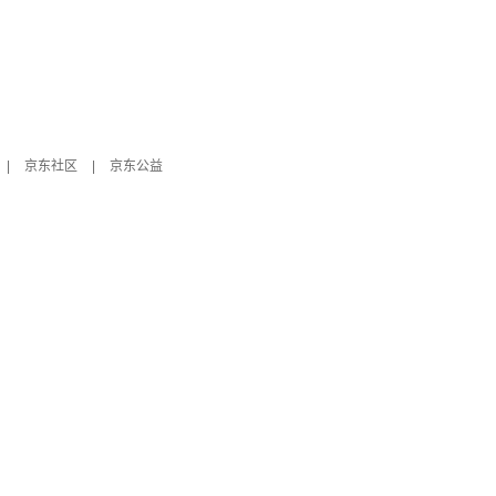
|
京东社区
|
京东公益