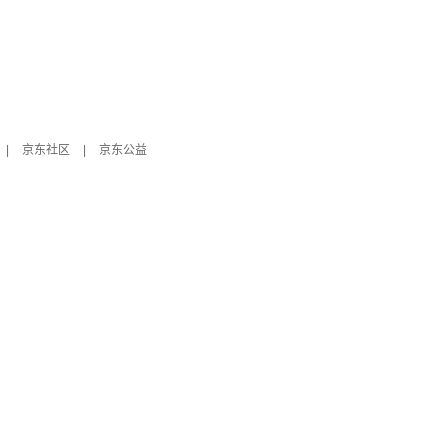
|
京东社区
|
京东公益