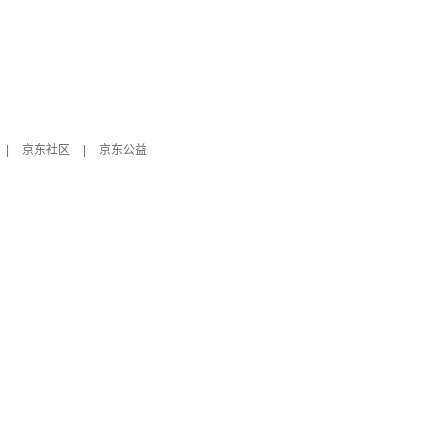
|
京东社区
|
京东公益