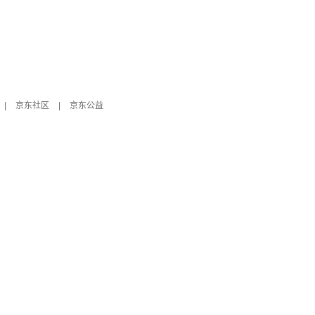
|
京东社区
|
京东公益