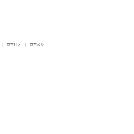
|
京东社区
|
京东公益