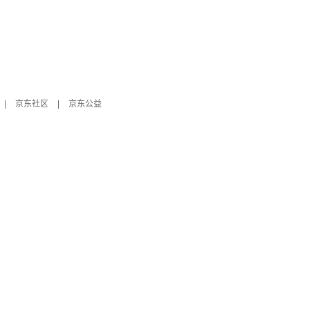
|
京东社区
|
京东公益