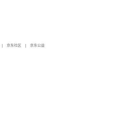
|
京东社区
|
京东公益