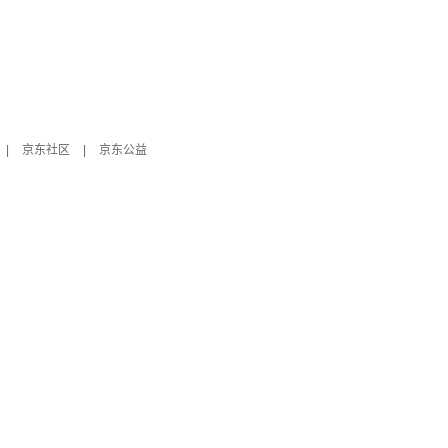
|
京东社区
|
京东公益