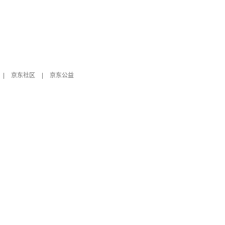
|
京东社区
|
京东公益