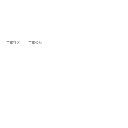
|
京东社区
|
京东公益