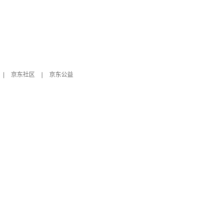
|
京东社区
|
京东公益