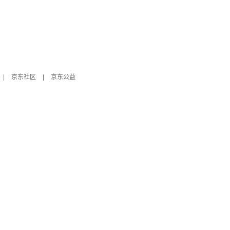
|
京东社区
|
京东公益