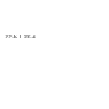
|
京东社区
|
京东公益