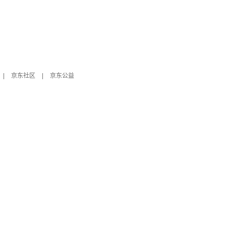
|
京东社区
|
京东公益