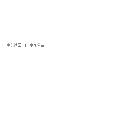
|
京东社区
|
京东公益