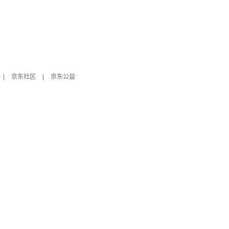
|
京东社区
|
京东公益