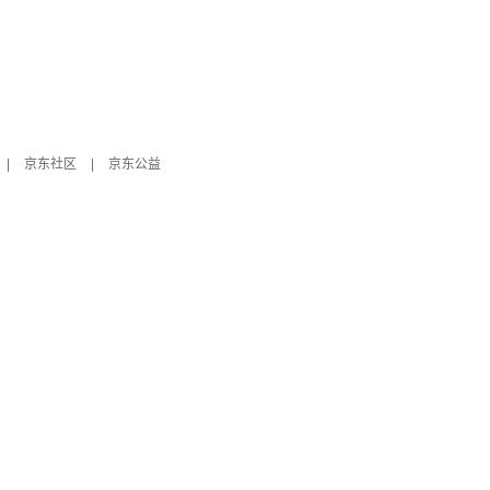
|
京东社区
|
京东公益