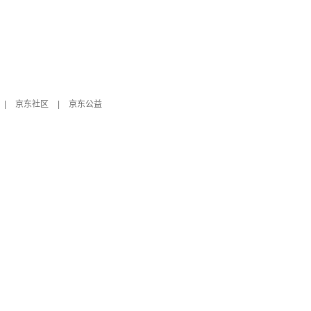
|
京东社区
|
京东公益