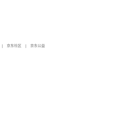
|
京东社区
|
京东公益