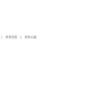
|
京东社区
|
京东公益